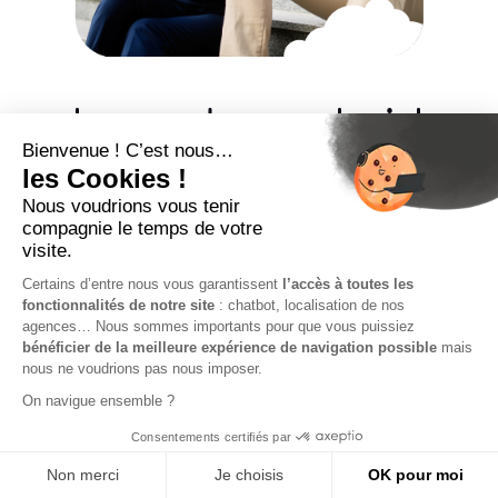
Le portage salarial
sans engagement à
295€/mois
tout
compris !
>>>>