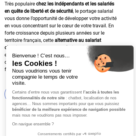
Très populaire
chez les indépendants et les salariés
en quête de liberté et de sécurité
, le portage salarial
vous donne l’opportunité de développer votre activité
en vous concentrant sur le cœur de votre travail. En
forte croissance depuis plusieurs années sur le
territoire français, cette
alternative au salariat
classique
s’appuie sur une
relation tripartite
établie
entre le consultant freelance, son client et la société
de portage salarial. Découvrez le mode de
fonctionnement de cette forme d’emploi !
Simuler mon salaire
Prendre contact