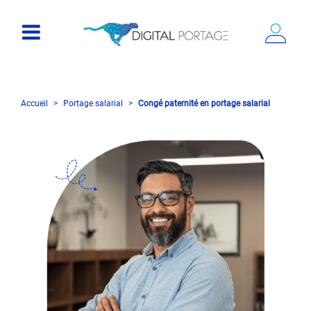
Accueil
Portage salarial
Congé paternité en portage salarial