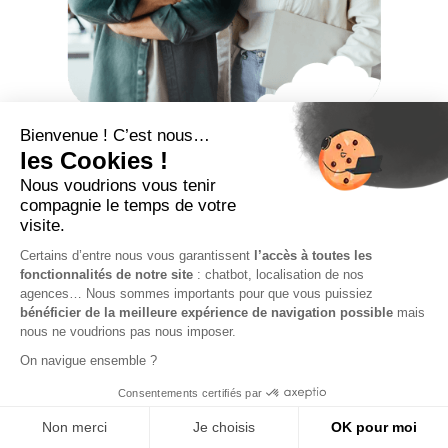
Affranchissez vous
des frais de
gestion
en cooptant
des filleuls
!
Boostez vos revenus en participant au programme de
cooptation Digital Portage :
plus vous parrainez, plus