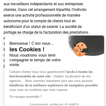
aux travailleurs indépendants et aux entreprises
clientes. Dans cet arrangement tripartite, l’individu
exerce une activité professionnelle de manière
autonome pour le compte de clients tout en
bénéficiant d'un statut de salarié. La société de
portage se charge de la facturation des prestations
effectuées aux clients et du versement du salaire.
Applicable depuis juillet 2017,
la convention
collective portage salarial
(CCN) comporte les
dispositions adaptées à la situation atypique de ces
travailleurs. Quel est son rôle ? Quand l’utiliser ?
Découvrez l’essentiel sur cet outil de régulation.