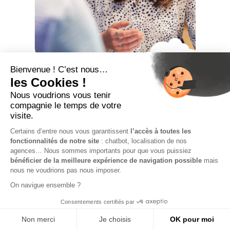
Le portage salarial en
ressources humaines
De nombreuses entreprises sont confrontées à des
défis en matière de
ressources humaines
:
problématiques de recrutement, situations
complexes à démêler… Pour y faire face, elles
n’hésitent plus aujourd’hui à s’entourer de
professionnels
externes
spécialisés dans le
conseil
et