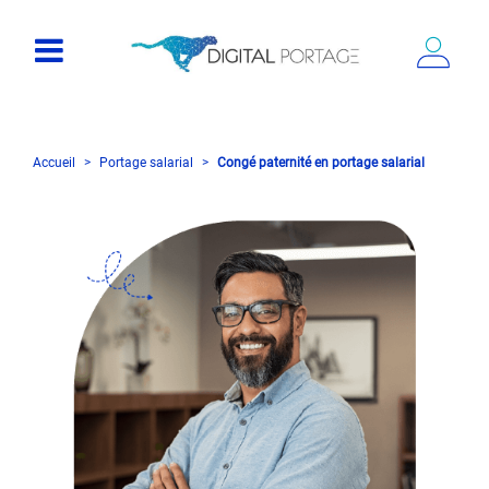
Accueil
Portage salarial
Congé paternité en portage salarial