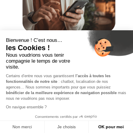
Le portage salarial
pour qui ?
Vous cherchez quel est le meilleur statut pour exercer
votre activité ?
Avez-vous pensé au portage salarial ?
Ce dispositif répond au besoin d’indépendance, de
liberté et de sécurité.
Le portage salarial
permet en
effet de conserver son autonomie tout en bénéficiant
d'une protection sociale comme si vous étiez salarié.
Freelance, autoentrepreneur, jeune retraité, salarié en